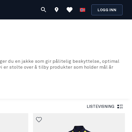
LOGG INN
nger du en jakke som gir pålitelig beskyttelse, optimal
i er stolte over å tilby produkter som holder mål år
alitet. Vårt fokus på slitestyrke og funksjonalitet har
ilbyr vi et mangfold av arbeidsjakker som er skreddersydd
LISTEVISNING
ager til robuste vinterjakker som tåler de kaldeste
uksjon.