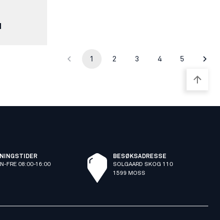
N
1
2
3
4
5
NINGSTIDER
BESØKSADRESSE
N-FRE 08:00-16:00
SOLGAARD SKOG 110
1599 MOSS