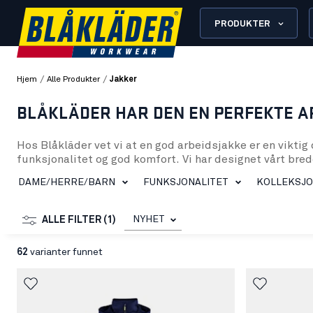
PRODUKTER
/
/
Hjem
Alle Produkter
Jakker
BLÅKLÄDER HAR DEN EN PERFEKTE 
Hos Blåkläder vet vi at en god arbeidsjakke er en viktig 
funksjonalitet og god komfort. Vi har designet vårt bred
etter år.
DAME/HERRE/BARN
FUNKSJONALITET
KOLLEKSJ
Siden 1950-tallet har vi i Blåkläder, med våre røtter i S
gjort oss til et foretrukket valg for fagfolk i ulike bran
for å møte disse behovene og være en investering i din 
NYHET
ALLE FILTER (1)
Arbeidsjakker for alle årstider og bransjer
62
varianter funnet
Vårt sortiment av arbeidsjakker er omfattende, og vi har
forholdene. Vi vet at en skikkelig arbeidsjakke må tåle 
Vårjakker og jakker for mildere vær