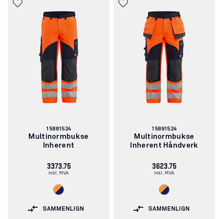
Artikkelnummer:
Artikkelnummer:
15881524
15891524
Multinormbukse
Multinormbukse
Inherent
Inherent Håndverk
3373.75
3623.75
Inkl. MVA
Inkl. MVA
SAMMENLIGN
SAMMENLIGN