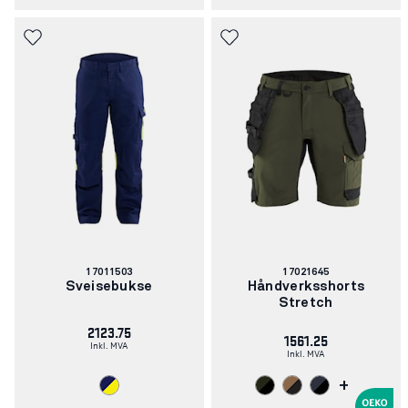
Artikkelnummer:
Artikkelnummer:
17011503
17021645
Sveisebukse
Håndverksshorts
Stretch
2123.75
1561.25
Inkl. MVA
Inkl. MVA
+