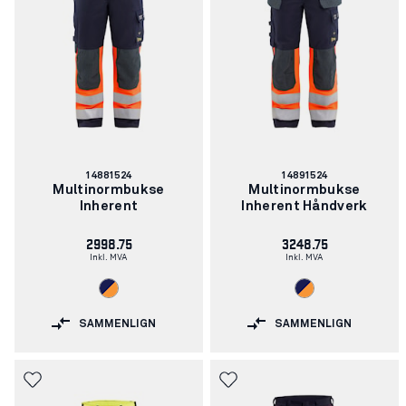
Artikkelnummer:
Artikkelnummer:
14881524
14891524
Multinormbukse
Multinormbukse
Inherent
Inherent Håndverk
2998.75
3248.75
Inkl. MVA
Inkl. MVA
SAMMENLIGN
SAMMENLIGN