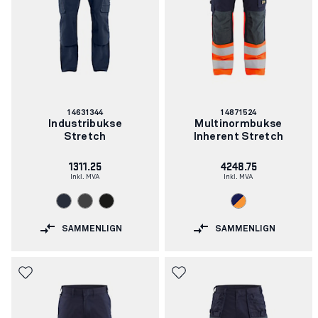
Artikkelnummer:
Artikkelnummer:
14631344
14871524
Industribukse
Multinormbukse
Stretch
Inherent Stretch
1311.25
4248.75
Inkl. MVA
Inkl. MVA
SAMMENLIGN
SAMMENLIGN