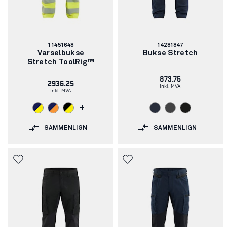
Artikkelnummer:
Artikkelnummer:
11451648
14281847
Varselbukse
Bukse Stretch
Stretch ToolRig™
873.75
2936.25
Inkl. MVA
Inkl. MVA
+
SAMMENLIGN
SAMMENLIGN