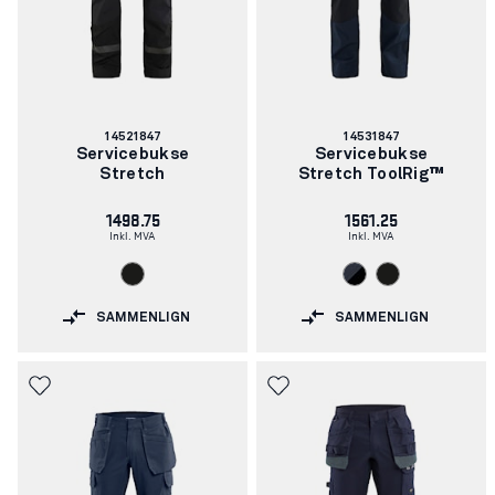
Artikkelnummer:
Artikkelnummer:
14521847
14531847
Servicebukse
Servicebukse
Stretch
Stretch ToolRig™
1498.75
1561.25
Inkl. MVA
Inkl. MVA
SAMMENLIGN
SAMMENLIGN