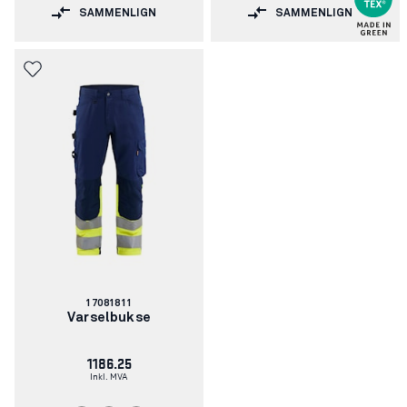
SAMMENLIGN
SAMMENLIGN
Artikkelnummer:
17081811
Varselbukse
1186.25
Inkl. MVA