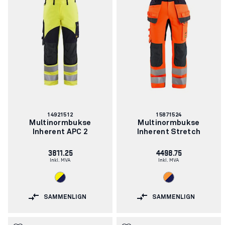
Artikkelnummer:
Artikkelnummer:
14921512
15871524
Multinormbukse
Multinormbukse
Inherent APC 2
Inherent Stretch
3811.25
4498.75
Inkl. MVA
Inkl. MVA
SAMMENLIGN
SAMMENLIGN