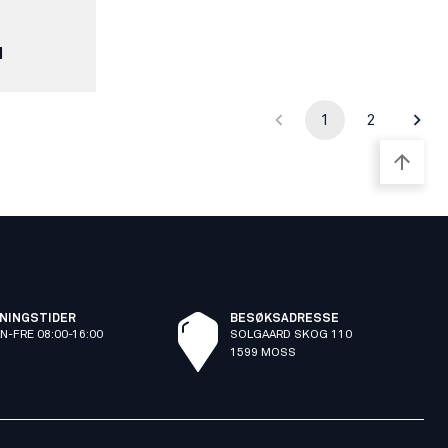
N
med tanke på kvinnelige kroppsfasonger, for å sikre
kt og beskytter effektivt.
1
2
NINGSTIDER
BESØKSADRESSE
N-FRE 08:00-16:00
SOLGAARD SKOG 110
1599 MOSS