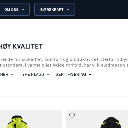
OM OSS
BÆREKRAFT
HØY KVALITET
rende for sikkerhet, komfort og produktivitet. Derfor tilbyr 
 utendørs, i varme eller kalde forhold, har vi kjeledressen 
m som gir bevegelsesfrihet gjennom hele arbeidsdagen.
ONER
TYPE PLAGG
SERTIFISERING
läder vært dedikert til å produsere arbeidstøy av høyeste kv
n garanti du sjeldent finner andre steder. Dette gjelder sel
roppen, noe som gjør den ideell for mange ulike yrker. Våre
aterialer av høy kvalitet og avanserte produksjonsteknikker 