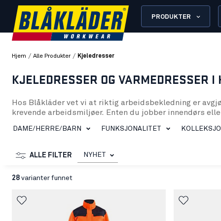
PRODUKTER
/
/
Hjem
Alle Produkter
Kjeledresser
KJELEDRESSER OG VARMEDRESSER I 
Hos Blåkläder vet vi at riktig arbeidsbekledning er avgjø
krevende arbeidsmiljøer. Enten du jobber innendørs eller
med fokus på slitestyrke, funksjonalitet og en passfor
DAME/HERRE/BARN
FUNKSJONALITET
KOLLEKSJ
Siden vi ble grunnlagt i Sverige på 1950-tallet, har Blåk
tilbyr livstidsgaranti på sømmene i våre arbeidsklær – e
for å vare.
NYHET
ALLE FILTER
Hvorfor velge en kjeledress fra Blåkläder?
28
varianter funnet
En kjeledress er et komplett plagg som beskytter hele k
utfordringene du møter i din arbeidshverdag. Vi bruker m
strenge standarder for kvalitet og funksjon.
Materialer og slitestyrke i våre kjeledresser