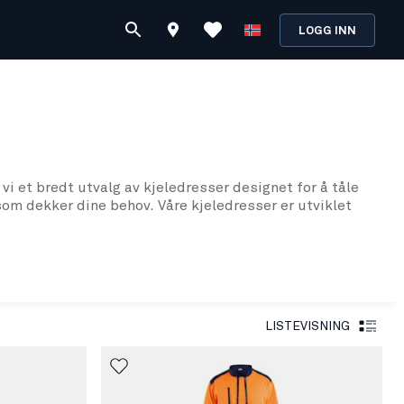
LOGG INN
vi et bredt utvalg av kjeledresser designet for å tåle
som dekker dine behov. Våre kjeledresser er utviklet
alitet. Vi er så sikre på produktenes holdbarhet at vi
vfølgelig også for våre kjeledresser, som er konstruert
LISTEVISNING
 kjeledresser er designet med tanke på de unike
for å sikre at hver kjeledress lever opp til våre