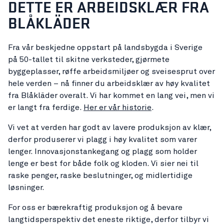
DETTE ER ARBEIDSKLÆR FRA
BLÅKLÄDER
Fra vår beskjedne oppstart på landsbygda i Sverige
på 50-tallet til skitne verksteder, gjørmete
byggeplasser, røffe arbeidsmiljøer og sveisesprut over
hele verden – nå finner du arbeidsklær av høy kvalitet
fra Blåkläder overalt. Vi har kommet en lang vei, men vi
er langt fra ferdige.
Her er vår historie
.
Vi vet at verden har godt av lavere produksjon av klær,
derfor produserer vi plagg i høy kvalitet som varer
lenger. Innovasjonstankegang og plagg som holder
lenge er best for både folk og kloden. Vi sier nei til
raske penger, raske beslutninger, og midlertidige
løsninger.
For oss er bærekraftig produksjon og å bevare
langtidsperspektiv det eneste riktige, derfor tilbyr vi