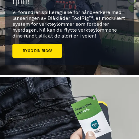
god!
Vi forandrer spillereglene for håndverkere med
lanseringen av Blåkläder ToolRig™, et modulært
system for verktøylommer som forbedrer
hverdagen. Nå kan du flytte verktøylommene
dine rundt slik at de aldri er i veien!
BYGG DIN RIGG!