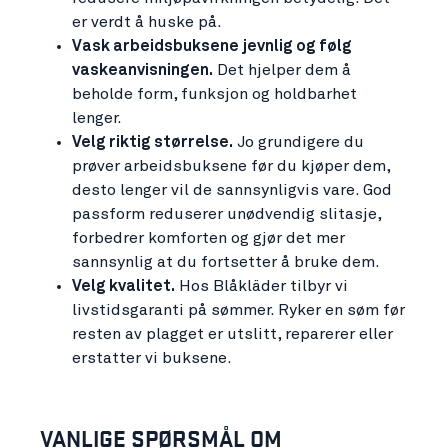
er verdt å huske på.
Vask arbeidsbuksene jevnlig og følg
vaskeanvisningen.
Det hjelper dem å
beholde form, funksjon og holdbarhet
lenger.
Velg riktig størrelse.
Jo grundigere du
prøver arbeidsbuksene før du kjøper dem,
desto lenger vil de sannsynligvis vare. God
passform reduserer unødvendig slitasje,
forbedrer komforten og gjør det mer
sannsynlig at du fortsetter å bruke dem.
Velg kvalitet.
Hos Blåkläder tilbyr vi
livstidsgaranti på sømmer. Ryker en søm før
resten av plagget er utslitt, reparerer eller
erstatter vi buksene.
VANLIGE SPØRSMÅL OM