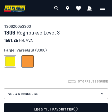
13062005
3300
1306
Regnbukse Level 3
1561.25
Inkl. MVA
Farge: Varselgul (3300)
Varselgul
Varseloransje
STØRRELSESGUIDE
VELG STØRRELSE
LEGG TIL I FAVORITTER