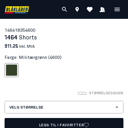
14641835
4600
1464
Shorts
911.25
Inkl. MVA
Farge: Militærgrønn (4600)
Militærgrønn
STØRRELSESGUIDE
VELG STØRRELSE
LEGG TIL I FAVORITTER