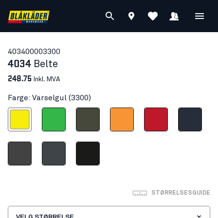
40340000
3300
4034
Belte
248.75
Inkl. MVA
Farge: Varselgul (3300)
Varselgul
Grønn
Mørk olivengrønn
Varseloransje
Rød
Mørk marineblå
Mellomgrå
Antrasittgrå
Svart
STØRRELSESGUIDE
VELG STØRRELSE