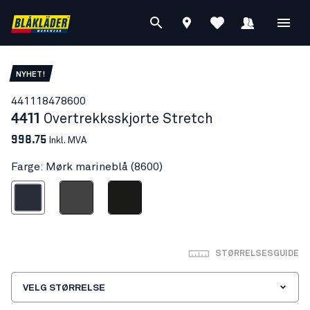
NYHET!
44111847
8600
4411
Overtrekksskjorte Stretch
998.75
Inkl. MVA
Farge: Mørk marineblå (8600)
ørk marineblå
Mellomgrå
Svart
STØRRELSESGUIDE
VELG STØRRELSE