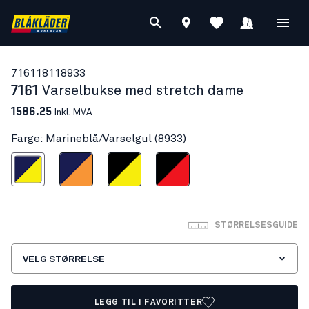
71611811
8933
7161
Varselbukse med stretch dame
1586.25
Inkl. MVA
Farge: Marineblå/Varselgul (8933)
ineblå/Varselgul
Marineblå/Varseloransje
Svart/Varselgul
Svart/Varselrød
STØRRELSESGUIDE
VELG STØRRELSE
LEGG TIL I FAVORITTER