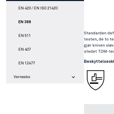
EN 420 / EN ISO 21420
EN 388
Standarden defi
EN 511
testen, de to 
gjør kniven slø
EN 407
stedet TDM-tes
Beskyttelsesk
EN 12477
Vernesko