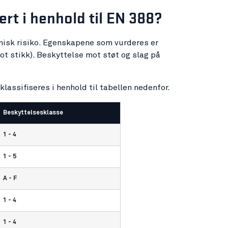
ert i henhold til EN 388?
anisk risiko. Egenskapene som vurderes er
ot stikk). Beskyttelse mot støt og slag på
assifiseres i henhold til tabellen nedenfor.
Beskyttelsesklasse
1 - 4
1 - 5
A - F
1 - 4
1 - 4