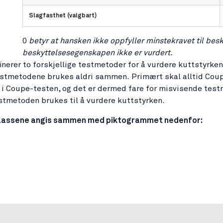
Slagfasthet (valgbart)
0
betyr at hansken ikke oppfyller minstekravet til bes
beskyttelsesegenskapen ikke er vurdert.
nerer to forskjellige testmetoder for å vurdere kuttstyrke
testmetodene brukes aldri sammen. Primært skal alltid Cou
v i Coupe-testen, og det er dermed fare for misvisende testr
tmetoden brukes til å vurdere kuttstyrken.
lassene angis sammen med piktogrammet nedenfor: