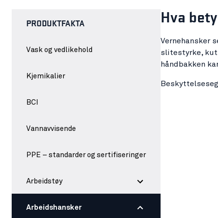
Hva betyr
PRODUKTFAKTA
Vernehansker se
Vask og vedlikehold
slitestyrke, ku
håndbakken kan 
Kjemikalier
Beskyttelsesege
BCI
Vannavvisende
PPE – standarder og sertifiseringer
Arbeidstøy
Arbeidshansker